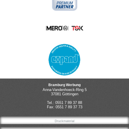
Bramburg Werbung
Anna-Vandenhoeck-Ring 5
37081 Göttingen
Tel.: 0551 7 89 37 88
Fax: 0551 7 89 37 73
Druckmaterial